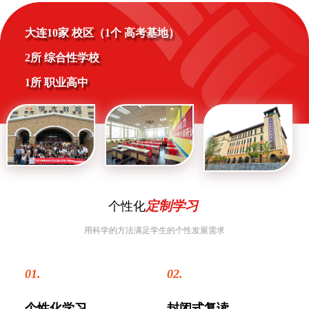
大连10家 校区（1个 高考基地）
2所 综合性学校
1所 职业高中
定制学习
个性化
用科学的方法满足学生的个性发展需求
01.
02.
个性化学习
封闭式复读