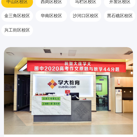
中山区校区
西岗区校区
马栏区校区
开发区校区
学大VIP教师，985高校毕业，数学思维逻辑性强，重难点把握精准。擅长以小
李同学，18届，高考131；杨同学，18届，高考133分
王同学，23届考生，入学
金三角区校区
华南区校区
沙河口区校区
黑石礁区校区
兴工街区校区
闻亮
数学
李莉
数学
田甜
数学
王同学，一摸成绩66，高考成绩97，李同学，入学成绩80+，高考成绩112，于同学
唐同学，入学成绩70+，高考成绩130+；陈LX同学
王同学21届考生，入学成
冷安新
数学
王红
数学
郭洪飞
数学