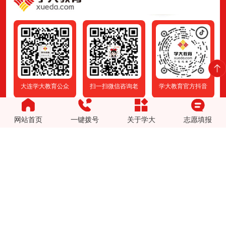
李同学，2023届考生，入学成绩125分，高考成绩144分；江同学，2023届考生，入
赵同学，22届考生，入学成绩68，中考成绩115分；陈
张同学，23届考生，入
大连学大教育公众
扫一扫微信咨询老
学大教育官方抖音
王海静
数学
姜萍
数学
赵宇
数学
号
师
0411-3955 7476
咨询热线
网站首页
一键拨号
关于学大
志愿填报
黄同学，中音高中23届考生、入学36分、高考86分；
张同学:23届考生，入学成绩83，高考成绩110
房同学:22届考生，入学
郭同学、23届体育单招、入学20分、高考68分；
吴同学:23届考生，入学成绩85，高考成绩103
潘同学:22届考生，入学
李同学，体考复读生、入学35分、高考76分。
张同学:23届考生，入学成绩90，高考成绩116
顺利考入8中
吴同学:23届考生，入学成绩65，高考成绩84
周同学: 23届考生，，入学成绩63，高考成绩88
刘同学:23届考生，入学成绩54，高考成绩81