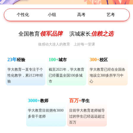
个性化
小组
高考
艺考
领军品牌
信赖之选
全国教育
滨城家长
做感动大连人的教育 上好每一堂课
23年
100+
300+
经验
城市
校区
学大教育一直专注于个
截至2021年，学大教育
学大教育已经在全国各
性化教学，累计23年经
已经覆盖全国100多城
地设立300多所学习中
验
市
心
3000+
百万+
教师
学生
学大教育目前拥有3000
目前学大教育老师辅导
多骨干老师
过的学生已经远远超过
百万